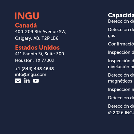
Capacid
Detección d
Canadá
Detección de
400-209 8th Avenue SW,
gas
Calgary, AB, T2P 1B8
Confirmació
Estados Unidos
Inspección 
411 Fannin St, Suite 300
Houston, TX 77002
Inspección d
nivelación h
+1 (844) 448 4648
info@ingu.com
Detección d
magnéticos
Inspección 
Detección de
Detección d
© 2026 ING