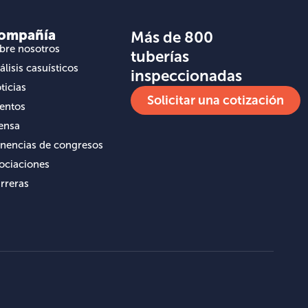
ompañía
Más de 800
bre nosotros
tuberías
álisis casuísticos
inspeccionadas
ticias
Solicitar una cotización
entos
ensa
nencias de congresos
ociaciones
rreras