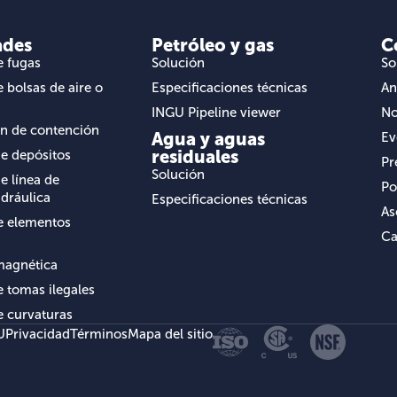
ades
Petróleo y gas
C
e fugas
Solución
So
 bolsas de aire o
Especificaciones técnicas
An
INGU Pipeline viewer
No
n de contención
Agua y aguas
Ev
residuales
de depósitos
Pr
Solución
e línea de
Po
idráulica
Especificaciones técnicas
As
e elementos
Ca
magnética
 tomas ilegales
e curvaturas
U
Privacidad
Términos
Mapa del sitio