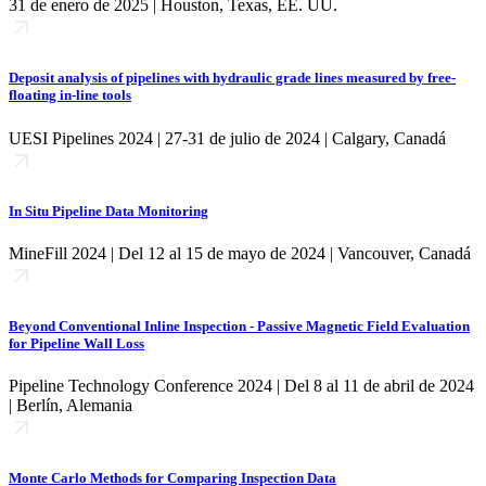
31 de enero de 2025 | Houston, Texas, EE. UU.
Deposit analysis of pipelines with hydraulic grade lines measured by free-
floating in-line tools
UESI Pipelines 2024 | 27-31 de julio de 2024 | Calgary, Canadá
In Situ Pipeline Data Monitoring
MineFill 2024 | Del 12 al 15 de mayo de 2024 | Vancouver, Canadá
Beyond Conventional Inline Inspection - Passive Magnetic Field Evaluation
for Pipeline Wall Loss
Pipeline Technology Conference 2024 | Del 8 al 11 de abril de 2024
| Berlín, Alemania
Monte Carlo Methods for Comparing Inspection Data