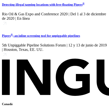
®
Detecting illegal tapping locations with free-floating Pipers
Rio Oil & Gas Expo and Conference 2020 | Del 1 al 3 de diciembre
de 2020 | En línea
®
Pipers
; an inline screening tool for unpiggable pipelines
5th Unpiggable Pipeline Solutions Forum | 12 y 13 de junio de 2019
| Houston, Texas, EE. UU.
Canadá